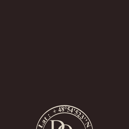
Über uns
Unsere Produkte
Die Verkaufsstellen
RECHT AUF VERGESSENWE
üllen Sie das folgende Formular aus, um die Löschung Ihrer p
Ihren Namen
Ihr Vorname
Deine Email