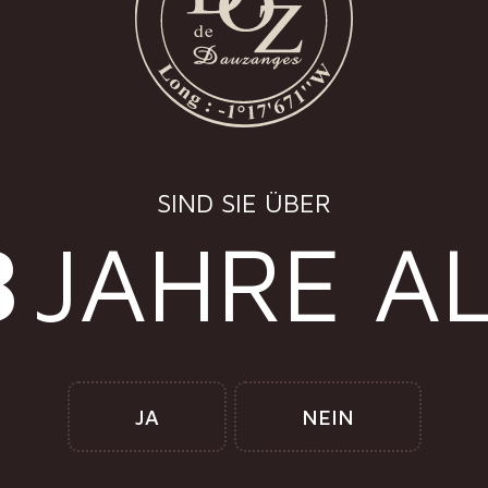
SIND SIE ÜBER
8
JAHRE A
ZANGES
Tel: +33 (0)
2 33 69 39 40
JA
NEIN
n, St Martin de Landelles
Fax: +33 (0)2 33 69 39 49
aire du Harcouët
nce