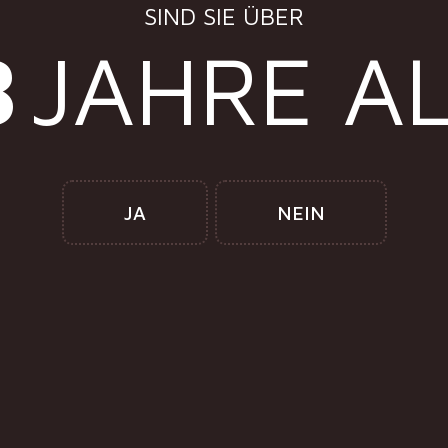
SIND SIE ÜBER
8
JAHRE A
JA
NEIN
Aperitifs und Liköre
Cidre, Birnenmost, Apfel