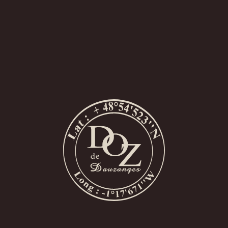
Appellation
Calvados d’Appellation Contrôlée
Unser
Produktsortiment